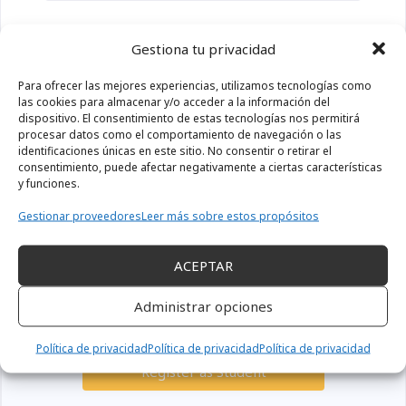
Password
Gestiona tu privacidad
Para ofrecer las mejores experiencias, utilizamos tecnologías como
las cookies para almacenar y/o acceder a la información del
dispositivo. El consentimiento de estas tecnologías nos permitirá
Remember me
Forgot your password?
procesar datos como el comportamiento de navegación o las
identificaciones únicas en este sitio. No consentir o retirar el
consentimiento, puede afectar negativamente a ciertas características
SIGN IN
y funciones.
Gestionar proveedores
Leer más sobre estos propósitos
ACEPTAR
Administrar opciones
Register
Don't have an account?
Política de privacidad
Política de privacidad
Política de privacidad
Register as Student