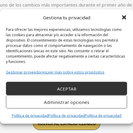
uno de los cambios más importantes durante el primer año de
vida
Gestiona tu privacidad
Cuando los profesionales no hablan el mismo idioma sobre AC
Para ofrecer las mejores experiencias, utilizamos tecnologías como
por Laura Catalán
las cookies para almacenar y/o acceder a la información del
dispositivo. El consentimiento de estas tecnologías nos permitirá
Cuando los profesionales no hablan el mismo idioma sobre AC
procesar datos como el comportamiento de navegación o las
La necesidad de actualización, coherencia y especialización en
identificaciones únicas en este sitio. No consentir o retirar el
consentimiento, puede afectar negativamente a ciertas características
el acompañamiento de la alimentación complementaria UN
y funciones.
MISMO BEBÉ, CONSEJOS DISTINTOS Las recomendaciones
sobre alimentación complementaria han cambiado de forma
Gestionar proveedores
Leer más sobre estos propósitos
significativa en los últimos años. Lo que hace una década era el
protocolo estándar ya no se corresponde con la evidencia
ACEPTAR
científica actual ni con las guías de las principales sociedades
:
pediátricas. Sin embargo, esos cambios no…
Lee más
Administrar opciones
Cuando
los
Política de privacidad
Política de privacidad
Política de privacidad
profesion
VOLVER AL ESPACIO CLÍNICO
no