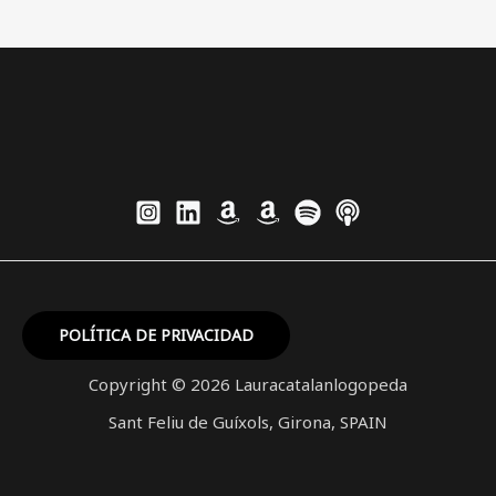
hablan
el
mismo
idioma
sobre
AC
POLÍTICA DE PRIVACIDAD
Copyright © 2026 Lauracatalanlogopeda
Sant Feliu de Guíxols, Girona, SPAIN