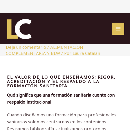
Ir
al
contenido
Deja un comentario
/
ALIMENTACIÓN
COMPLEMENTARIA Y BLW
/ Por
Laura Catalán
EL VALOR DE LO QUE ENSEÑAMOS: RIGOR,
ACREDITACIÓN Y EL RESPALDO A LA
FORMACIÓN SANITARIA
Qué significa que una formación sanitaria cuente con
respaldo institucional
Cuando diseñamos una formación para profesionales
sanitarios solemos centrarnos en los contenidos.
Revisamos bibliografía, actualizamos protocolos,