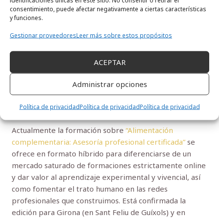
compromoter el rigor que el
Consell Català
y los
consentimiento, puede afectar negativamente a ciertas características
colegios profesionales exigen.
y funciones.
Gestionar proveedores
Leer más sobre estos propósitos
Si formas parte del COIB, te invito a revisar el catálogo
(pincha
AQUí
) y a aprovechar este beneficio diseñado
para tu desarrollo. Para el resto de colectivos
ACEPTAR
profesionales a los que va dirigida la formación con
acceso a los CCFCPS, seguimos trabajando en reforzar
Administrar opciones
estas relaciones para que todos se puedan beneficiar de
condiciones favorables en la matrícula.
Política de privacidad
Política de privacidad
Política de privacidad
Actualmente la formación sobre
“Alimentación
complementaria: Asesoría profesional certificada”
se
ofrece en formato híbrido para diferenciarse de un
mercado saturado de formaciones estrictamente online
y dar valor al aprendizaje experimental y vivencial, así
como fomentar el trato humano en las redes
profesionales que construimos. Está confirmada la
edición para Girona (en Sant Feliu de Guíxols) y en