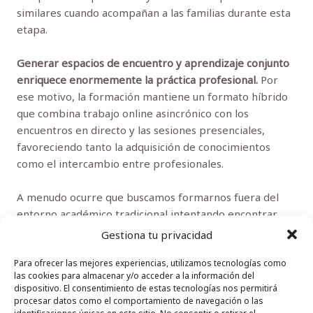
similares cuando acompañan a las familias durante esta
etapa.
Generar espacios de encuentro y aprendizaje conjunto
enriquece enormemente la práctica profesional.
Por
ese motivo, la formación mantiene un formato híbrido
que combina trabajo online asincrónico con los
encuentros en directo y las sesiones presenciales,
favoreciendo tanto la adquisición de conocimientos
como el intercambio entre profesionales.
A menudo ocurre que buscamos formarnos fuera del
entorno académico tradicional intentando encontrar
respuestas más prácticas para el día a día, pero
Gestiona tu privacidad
tememos perder el aval institucional. Este tipo de
Para ofrecer las mejores experiencias, utilizamos tecnologías como
sinergias demuestra que ambos mundos pueden
las cookies para almacenar y/o acceder a la información del
entenderse perfectamente: se puede hacer docencia
dispositivo. El consentimiento de estas tecnologías nos permitirá
cercana, basada en la experiencia real de la consulta, sin
procesar datos como el comportamiento de navegación o las
identificaciones únicas en este sitio. No consentir o retirar el