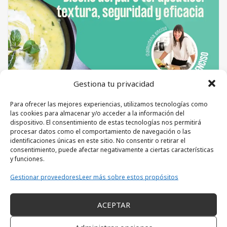
Gestiona tu privacidad
Para ofrecer las mejores experiencias, utilizamos tecnologías como
FISURA LABIOPALATINA
MAMIS
las cookies para almacenar y/o acceder a la información del
dispositivo. El consentimiento de estas tecnologías nos permitirá
DISEÑO DEL PURÉ TERAPÉUTICO: textura,
procesar datos como el comportamiento de navegación o las
seguridad y eficacia
identificaciones únicas en este sitio. No consentir o retirar el
consentimiento, puede afectar negativamente a ciertas características
y funciones.
Cómo ajustar texturas según la evolución y
necesidades orales del bebé o del paciente.
Gestionar proveedores
Leer más sobre estos propósitos
Claves para preparar purés seguros, nutritivos y
adecuados en posoperatorios, situaciones clínicas
ACEPTAR
especiales o durante la introducción de la
Técnicas culinarias sencillas para mejorar sabor,